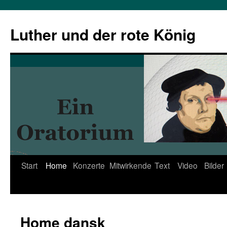
Zum
Inhalt
Luther und der rote König
springen
Start
Home
Konzerte
Mitwirkende
Text
Video
Bilder
Home dansk